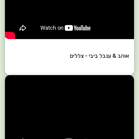
אוהב & ענבל ביבי - צללים