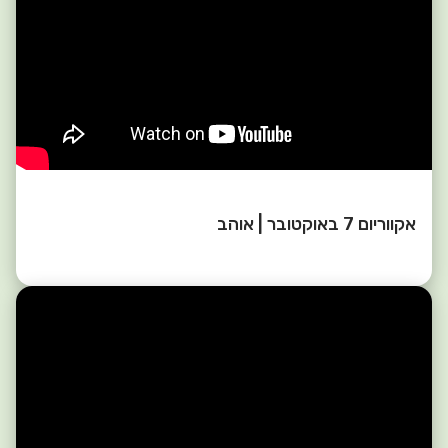
אקווריום 7 באוקטובר | אוהב