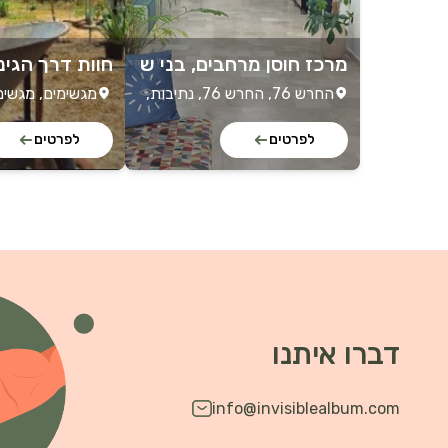
מרכז חוסן מרחבים, בני ש
חוות דרך הגינו
מעון ונתיבות
מחדש
החרש 76, החרש 76, נתיבות,
מגשימים, מגשימ
ישראל
לפרטים
לפרטים
דברו איתנו
info@invisiblealbum.com