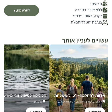
קבוצתי
ללא צורך בהכרה
להרשמה
ייקבע באופן פרטני
בן\בת זוג ללוחם\ת
עשויים לעניין אותך
לפרטים נוספים
לפרטים נוספים
אדוות להחלמה- "טיול משפחת
קליניקה לטיפול זוגי מיודע ט
י"
מה
אוניברסיטת בר-אילן, אנה ומקס ווב,
אונליין
רמת גן, 5290002, ישראל