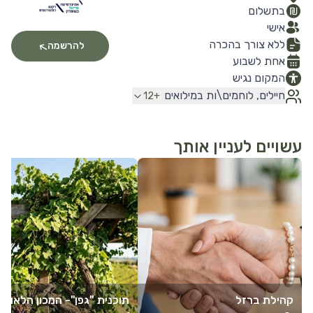
בתשלום
אישי
ללא צורך בהכרה
להרשמה
אחת לשבוע
המקום נגיש
חיילים, לוחמים\ות במילואים
12
+
עשויים לעניין אותך
לפרטים נוספים
לפרטים נוספים
קהילת ברזל
תוכנית "גפן"- המכון הלאומי